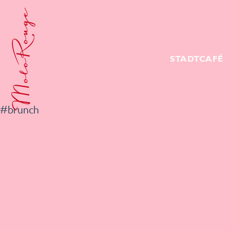
STADTCAFÉ
#brunch